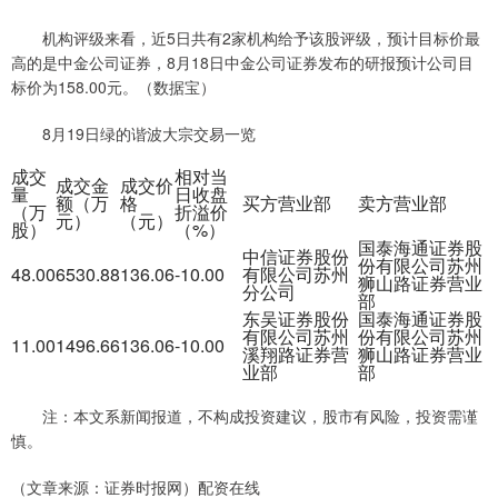
机构评级来看，近5日共有2家机构给予该股评级，预计目标价最
高的是中金公司证券，8月18日中金公司证券发布的研报预计公司目
标价为158.00元。（数据宝）
8月19日绿的谐波大宗交易一览
成交
相对当
成交金
成交价
量
日收盘
额（万
格
买方营业部
卖方营业部
（万
折溢价
元）
（元）
股）
（%）
国泰海通证券股
中信证券股份
份有限公司苏州
48.00
6530.88
136.06
-10.00
有限公司苏州
狮山路证券营业
分公司
部
东吴证券股份
国泰海通证券股
有限公司苏州
份有限公司苏州
11.00
1496.66
136.06
-10.00
溪翔路证券营
狮山路证券营业
业部
部
注：本文系新闻报道，不构成投资建议，股市有风险，投资需谨
慎。
（文章来源：证券时报网）配资在线