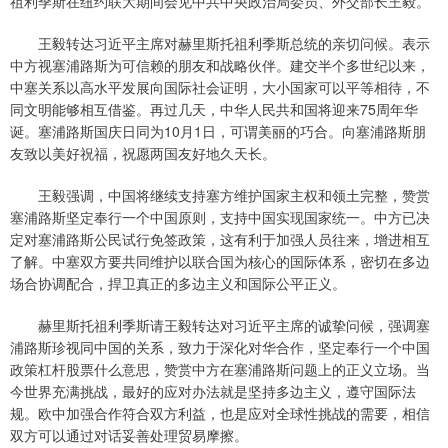
祖利季斯在纽约联大期间会见中共中央政治局委员、外交部长王毅。
王毅转达习近平主席对赫里斯托祖利季斯总统的亲切问候。表示
中方视塞浦路斯为可信赖的朋友和战略伙伴。建交半个多世纪以来，
中塞关系以高水平发展向国际社会证明，大小国家可以平等相待，不
同文明能够相互借鉴。再过几天，中华人民共和国将迎来75周年华
诞。塞浦路斯国庆日同为10月1日，可谓美丽的巧合。向塞浦路斯朋
友致以美好祝福，祝愿两国友好地久天长。
王毅强调，中国将继续支持塞方维护国家主权和领土完整，赞赏
塞浦路斯坚定奉行一个中国原则，支持中国实现国家统一。中方已决
定对塞浦路斯公民试行免签政策，这有利于加强人员往来，增进相互
了解。中塞双方要共同维护以联合国为核心的国际体系，密切在多边
场合协调配合，捍卫真正的多边主义和国际公平正义。
赫里斯托祖利季斯请王毅转达对习近平主席的诚挚问候，强调塞
浦路斯珍视同中国的关系，致力于深化对华合作，坚定奉行一个中国
政策杠杆股票什么意思，赞赏中方在塞浦路斯问题上的正义立场。当
今世界充满挑战，最好的应对办法就是坚持多边主义，遵守国际法
规。欧中加强合作符合双方利益，也是应对全球性挑战的需要，相信
双方可以通过对话妥善处理贸易摩擦。