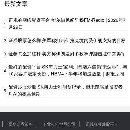
最新文章
正规的网络配资平台 华尔街见闻早餐FM-Radio | 2026年7
1
月29日
证券股票怎么样 美军称打击伊拉克境内受伊朗支持的目标
2
证券怎么加杠杆 美方称伊朗发射多枚导弹袭击驻中东美军
3
最好的配资平台 SK海力士Q2利润暴增六倍仍“未达标”，与
4
10家客户敲定长协，HBM4下半年将加速放量｜财报见闻
配资炒股炒股 SK海力士利润创纪录，但未能满足投资者
5
对AI的极高预期
联华证券策略
专业杠杆炒股公司
正规杠杆炒股平台