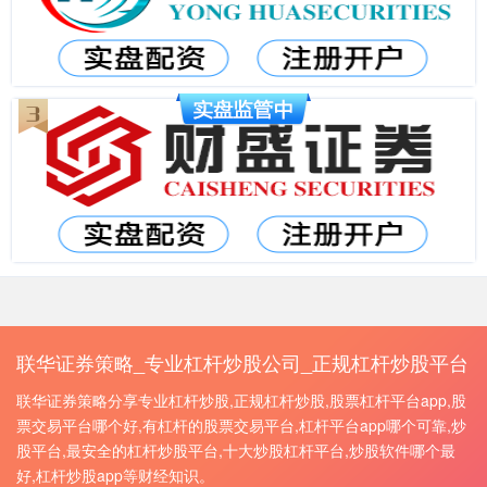
联华证券策略_专业杠杆炒股公司_正规杠杆炒股平台
联华证券策略分享专业杠杆炒股,正规杠杆炒股,股票杠杆平台app,股
票交易平台哪个好,有杠杆的股票交易平台,杠杆平台app哪个可靠,炒
股平台,最安全的杠杆炒股平台,十大炒股杠杆平台,炒股软件哪个最
好,杠杆炒股app等财经知识。