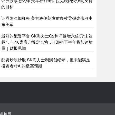
证券股票怎么样 美军称打击伊拉克境内受伊朗支持
的目标
证券怎么加杠杆 美方称伊朗发射多枚导弹袭击驻中
东美军
最好的配资平台 SK海力士Q2利润暴增六倍仍“未达
标”，与10家客户敲定长协，HBM4下半年将加速放
量｜财报见闻
配资炒股炒股 SK海力士利润创纪录，但未能满足
投资者对AI的极高预期
ML地图