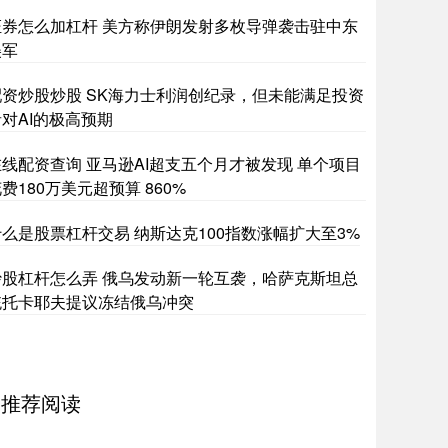
证券怎么加杠杆 美方称伊朗发射多枚导弹袭击驻中东
美军
配资炒股炒股 SK海力士利润创纪录，但未能满足投资
者对AI的极高预期
在线配资查询 亚马逊AI超支五个月才被发现 单个项目
费180万美元超预算 860%
什么是股票杠杆交易 纳斯达克100指数涨幅扩大至3%
炒股杠杆怎么弄 俄乌发动新一轮互袭，哈萨克斯坦总
统托卡耶夫提议冻结俄乌冲突
推荐阅读